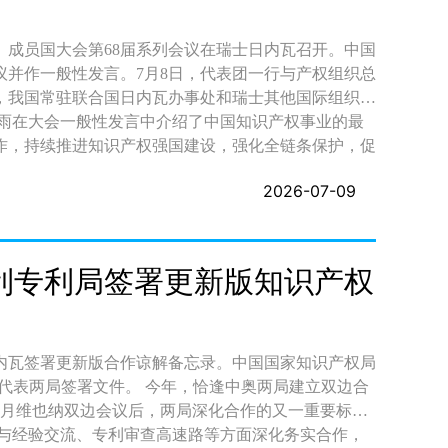
）成员国大会第68届系列会议在瑞士日内瓦召开。中国
并作一般性发言。7月8日，代表团一行与产权组织总
，我国常驻联合国日内瓦办事处和瑞士其他国际组织代
作，持续推进知识产权强国建设，强化全链条保护，促
划目标任务，接续制定实施知识产权“十五五”规划，有
2026-07-09
中发挥更大作用，继续完善全球知识产权服务体系，并
派员组成。中国国际贸易促进委员会、中华商标协会、
利专利局签署更新版知识产权
内瓦签署更新版合作谅解备忘录。中国国家知识产权局
今年，恰逢中奥两局建立双边合
年7月维也纳双边会议后，两局深化合作的又一重要标