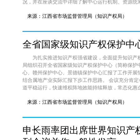
况，并在座谈交流中详细了解中心运行机制、资源统筹、品牌增
驱动发展战略深入实施提供坚实人才支撑。江西省市
赴云南省地理标志运营中心调研，详细了解中心运营
来源：江西省市场监督管理局（知识产权局）
况。双方围绕地理标志挖掘培育、运营管理、价值提升
考察调研，进一步明晰了以“政府主导、市场运营”理
建设的方向。下一步，省局将学习对标两地在高价值
产业赋能等先进做法，借鉴两地创新举措，进一步梳
全省国家级知识产权保护中
设的工作思路。 稿源：省局知识产权保护处 黄苏
为扎实推进知识产权强省建设，全面提升知识产
局组织召开全省国家级知识产权保护中心（简称保护
心、赣州保护中心、景德镇保护中心汇报了工作开展
结合属地产业实际汇报下步工作思路。 会议充分肯定各保护中心自去年以来的工作成效：全省专利预审通
道平稳运行，快速维权阵地效能持续释放，常态化惠
本。同时，会议直面当前短板弱项，指出各保护中心
来源：江西省市场监督管理局（知识产权局）
突出问题。 会议对下一阶段作出拓宽预审服务领域，均衡推进中小微企业服务覆盖；统一案件办理规范，
培育一批产业特色典型案例，健全多部门线索移送、
扶，主动靠前为企业纾难解困的工作部署，要求各保
申长雨率团出席世界知识产