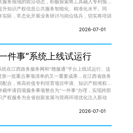
共服务领域的前沿动态，积极探索将工具融入专利预
度协作，与湖南中心联手成功调处跨省涉外药品专利侵
提升知识产权信息公共服务智能化、精准化水平。同
局建立至少各参会代表均紧扣工作实际，全面分享了知
作实际，常态化开展业务研讨与岗位练兵，切实将培训
成效与特色亮点，分析业务推进中的难点堵点痛点，并
动发展和知识产权强省建设提供更加有力的信息支撑与
2026-07-01
规则。各知识产权公共服务机构要为选手参赛提供必要
帮互助、共促行业发展的合作意愿。中部六省知识产权
合作倡议清单》落地提质开展专题研讨，推动跨区域预
 （三）做好赛事保障。大赛不
及海外纠纷应对协同等核心议题从活动最后，举行中部
一安排，住宿费和往返交通费由参赛选手所在单位承
联盟轮值工作机制，江西中心轮值工作期满，由湖北中
一件事”系统上线试运行
见证下，江西省知识产权保护中心向湖北省知识产权保
gfw.cnipa.gov.cn/homeindex）发布。 附
区域协作共识、强化协同履职效能，确保各项跨区域工
系统在江西政务服务网和“赣服通”平台上线试运行。这
2026年全国知识产权公共
识产权稿 源：省知识产权保护中心
年度第一批重点事项清单的又一重要成果，在江西省政务
索分
同配合，将高价值专利培育项目申请、知识产权维权援
裁申请四项服务事项整合为“一件事”办理，实现跨部
识产权服务为全省创新发展与营商环境优化注入新动
62086484 62083224 国家知识产权局公共服务司 联系人：田 欣 王 波 电 话：010–62083264 62083109
2026-07-01
办事大厅完成适配对接，实现双平台服务入口统一、办
表单自动生成、材料上传、进度查询等功能，为企业和