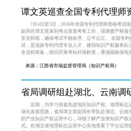
态
谭文英巡查全国专利代理师
7月4日至5日，2026年全国专利代理师资格考
副局长谭文英来到考点巡查考务工作，强调要严格落
安全防线，确保考试平稳有序、公平公正。 全国专利代理师资格考试是知识产权领域国家级职业资格考
试，是选拔专利代理专业人才、建强知识产权服务队
全流程筹备，组织开展考站封场检查，逐项核验保电
控系统运行等关键环节，配齐考务、技术、安保、医疗
来源：江西省市场监督管理局（知识产权局）
期间，谭文英查看考务指挥区域、考场核心区域，实
况，详细了解在线监控运行、考试设备保障、突发情
保障、应急预案落实等情况的汇报，对考点前期筹备
格考试事关知识产权人才队伍建设质量，事关广大考
省局调研组赴湖北、云南调
严格执行考务工作各项规章制度，压紧压实各环节工
要严肃考风考纪，强化考场全程巡查与监督管理，坚
近期，为学习借鉴先进地区知识产权、地理标志
考试期间雷阵雨天气等不确定因素，细化完善应急处
场化发展思路，省局谭文英副局长带队赴湖北、云南开展专题学习调研。 调
突发状况；要优化考生服务，做实做细考场指引、便
织产业知识产权运营中心，详细了解产业类知识产权
境。 考试期间，南昌考点运行平稳，秩序井然，各项保障措施落实到位，全部科目考试顺利完成。本次考
式。在湖北省地理标志运营中心实地查看了平台运营
试的平稳举行，将进一步充实我省专利代理专业人才