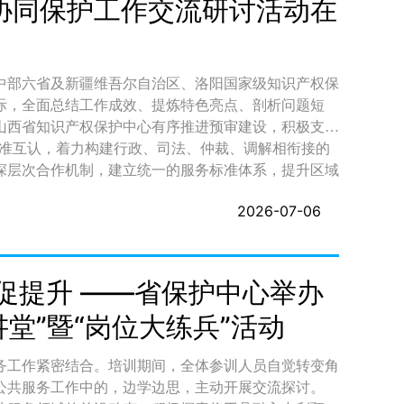
协同保护工作交流研讨活动在
挖掘、专业检索、信息分析、风险研判等综合运用能
研究能力。 四、参赛对象 大赛为个
员不参赛评奖。参赛人员须签署参赛承诺书（见附件
中部六省及新疆维吾尔自治区、洛阳国家级知识产权保
际，全面总结工作成效、提炼特色亮点、剖析问题短
者为企事业单位相关工作
山西省知识产权保护中心有序推进预审建设，积极支持
按机械、电子、化工医药每个领域各2名）。鼓励各省
深层次合作机制，建立统一的服务标准体系，提升区域
管理部门对推荐人员资
开展重点产业协同保护，协同构建快速维权联动网络，
2026-07-06
表（参见附件2）、参赛人员报名表（附件3）及参赛承诺
。专业组决赛将于11月中旬
覆盖。搭建海外维权“一核两翼”工作体系，办案质效与
赛选手将在指定场
议，持续完善上下贯通、内外联动的。 ： “四员
现场封闭完成赛题，遴选参加现场答辩的选手；现场答
服务一体化建设。建议联合中部各省推动出台跨区域预
学促提升 ——省保护中心举办
答实务论述题，并回答评审专家、观众的提问。通过专
服务流程；健全常态化业务沟通机制，通过经验共享、
讲堂”暨“岗位大练兵”活动
比赛的报名及线上答题工作。答题环节与专业组决赛同
”，力求实现从“多头对接”到“一体协同”服务模式转
享，以快速响应机制打通跨省案件协查与判定互认通
务工作紧密结合。培训期间，全体参训人员自觉转变角
共性难题争取政策试点，推动协同保护从“纸面共识”走
公共服务工作中的，边学边思，主动开展交流探讨。