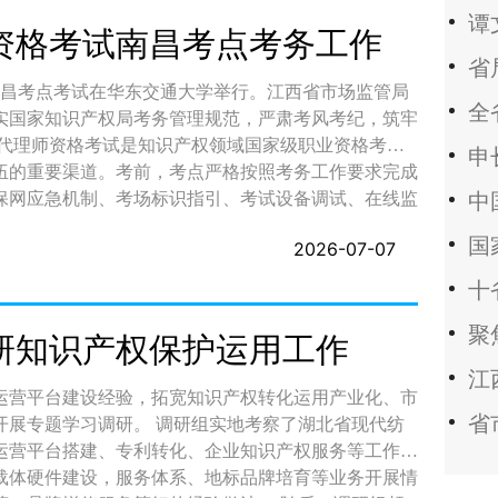
资格考试南昌考点考务工作
试南昌考点考试在华东交通大学举行。江西省市场监管局
实国家知识产权局考务管理规范，严肃考风考纪，筑牢
伍的重要渠道。考前，考点严格按照考务工作要求完成
保网应急机制、考场标识指引、考试设备调试、在线监
等保障人员，为考试顺利进行奠定坚实基础。 巡查
2026-07-07
地检查考场秩序、考生入场管理、考务人员履职等情
况处置等工作安排，认真听取考点关于考务组织、服务
与现场组织工作给予肯定。谭文英指出，专利代理师资
生切身利益。全体考务工作人员要切实提高思想认识，
研知识产权保护运用工作
作责任，以严谨细致的作风保障考试全流程规范运行；
决维护考试的公平性与严肃性；要守牢安全底线，针对
运营平台建设经验，拓宽知识产权转化运用产业化、市
置预案，强化技术支撑与后勤保障，及时妥善处置各类
研组实地考察了湖北省现代纺
民保障等工作，为广大考生营造安全、舒心的应试环
运营平台搭建、专利转化、企业知识产权服务等工作模
载体硬件建设，服务体系、地标品牌培育等业务开展情
储备，为推动全省知识产权事业高质量发展、助力创新