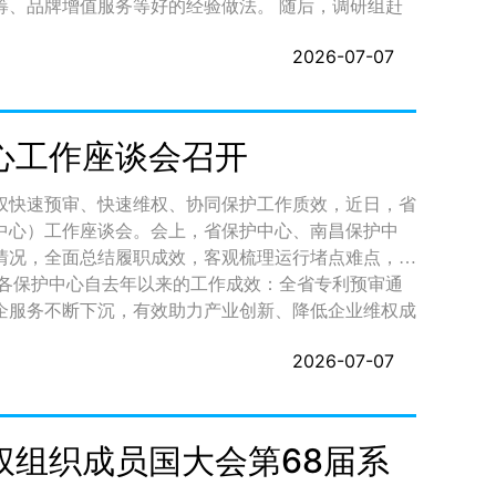
值服务等好的经验做法。 随后，调研组赶
场监管局知识产权运用处、省知识产权保护中心以及机
架构、地标培育、品牌推广、市场维权等工作开展情
考服务机构相关人员陪同巡查。 稿 源：知识产权运用处 通讯员：万磊
2026-07-07
、区域协同发展等重点工作开展了深入交流。 此次
念来指导我省知识产权运营中心以及地理标志运营中心
专利和地理标志产品挖掘培育、市场推广、维权保护、
理完善我省知识产权运营中心以及地理标志运营中心建
心工作座谈会召开
权快速预审、快速维权、协同保护工作质效，近日，省
中心）工作座谈会。会上，省保护中心、南昌保护中
情况，全面总结履职成效，客观梳理运行堵点难点，并
企服务不断下沉，有效助力产业创新、降低企业维权成
还存在典型维权案例偏少、企业精准化服务供给不足等
2026-07-07
诉调对接机制；优化服务模式，开展分层分类精准帮
护中心要进一步立足职能补齐弱项，以高效知识产权保
护支撑全省高质量发展。 稿 源：省局知识产权保护处 通讯员：黄 苏
权组织成员国大会第68届系