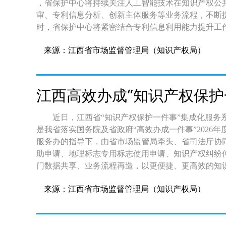
数据中心平台（网址：https://huanghe-ip.com）发布。 七、奖项设置 专业组决赛将评出一等奖3名、二等奖6
向“实战实效”。 维吾尔自治区： 洛阳知识产权保护中心紧密围绕洛阳市江西省知识产权保护中心以落实合
，省保护中心将持续关注人工智能技术在知识产权公
名、三等奖9名、优秀奖18名，现场予以通报表扬。 大众组线上答题后生成成绩，成绩优秀者将获得电子版
作倡议清单为抓手，积极推动与各兄弟保护中心的深
审、专利信息分析、创新主体服务等业务流程，不断
证书。 八、赛事培训 决赛期间，面向所有专业组决赛选手组织现场培训。赛后组织获奖选手进行经验分
权纠纷，验证了中部协作机制的实践效能；在全省布
时，省保护中心将紧密结合专利信息利用能力提升工
享。 九、工作要求 （一）强化组织协调。各省级知识产权管理部门要认真做好大赛的组织动员工作，确保
识产权快速预审、快速维权、协同保护等方面的工作
所学转化为服务创新主体的过硬本领，为全省创新驱
来源：江西省市场监督管理局（知识产权局）
参赛选手充分了解大赛、积极参与大赛，并遵守赛事
纷纷表达了深化跨区域联动、开展资源共享、业务互
服务保障。 通讯员：虞鹏涛
的条件和支持。 （二）加强培训宣传。鼓励各省级知识产权管理部门根据赛事进度安排，适时开展公共服
保护中心重点围绕《中部地区知识产权快速协同保护
务能力提升相关培训。及时宣传活动经验和成效，报送好的典型经验做法。
审协作规范、维权援助联动流程、信息共享平台建设
收取参赛费，专业组决赛期间的食宿由大赛主办方统
六省知识产权快速协同保护联盟授旗交接仪式。依据
江西高效办成“知识产权保护
担。 十、其他事宜 （一）参赛选手需签署参赛承诺书，承诺诚信参赛，遵守赛事纪律。 （二）专业组和大
心接续担任下一届轮值单位。在全体参会代表的共同
众组具体赛事安排将在国家知识产权公共服务平台（网址：https://g
护中心正式交接联盟旗帜。本次授旗交接进一步凝聚
近日，江西省“知识产权保护一件事”集成化服务
件：1. 2026年全国知识产权公共服务信息检索分析技能大赛参赛承诺书 2. 
作任务无缝衔接、持续推进。 推进知
是我省落实国务院及省政府“高效办成一件事”2026
服务信息检索分析技能大赛参赛人员（专业组）推荐表 3. 2026年全国知识产权公共服务信息检
服务办的指导下，由省市场监管局牵头、省司法厅协
析技能大赛参赛人员（专业组）报名表 国家知识产权局办公室 2026年6月26日 联系方式： 山东省知识产权
助申请、地理标志专用标志使用申请、知识产权纠纷仲
局 山东省知识产权事业发展中心 联系人：窦媛媛 米真真 电 话：0531–88198650 邮 箱：
门数据共享、业务流程再造，以更便捷、更高效的知
mizhenzhen@shandong.cn 国家知识产权局专利局专利文献部 联系人：余文婷 施曙东 电 话：010–
能。 强化“数据互通、安全高效”的技术保障 一是建设统一业务专区。依托江西政务服务网和“赣服通”平
来源：江西省市场监督管理局（知识产权局）
台，搭建“知识产权保护一件事”专属入口，与省网上
理标准统一、结果反馈统一。系统配置了情形引导、
群众提供“沉浸式”办事体验。 二是强化数据共享与闭环管理。按照全省统一的数据流转标准，各事项办理