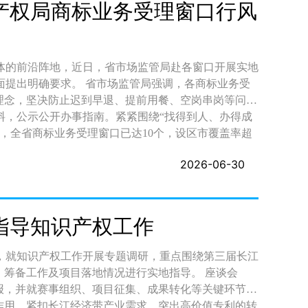
材料一次提交、多方复用，办理进度和结果实时汇聚至
产权局商标业务受理窗口行风
追溯。系统在业务梳理阶段已明确各环节数据采集、传
上线前已完
制，事项责任单位因平台优化需调整服务的须提前报
私数据安全，确保共享数据“可用不可见、流转可追
体的前沿阵地，近日，省市场监管局赴各窗口开展实地
监管局强调，各商标业务受
”。申请主体只需登录“知识产权保护一件事”服务模
理念，坚决防止迟到早退、提前用餐、空岗串岗等问题
联办申请表，历史数据和证照信息可调用共享的免于重
料，公示公开办事指南。紧紧围绕“找得到人、办得成
，全省商标业务受理窗口已达10个，设区市覆盖率超
利培育项目申请10个工作日内完成受理审查，维权援
步，省市场监管局将持续深化
2026-06-30
志使用申请10个工作日内完成初审并报送国家知识产权
新路径、新方法，全方位提升服务的精细化、专业化水
连，暂未实现的提供清晰线下指引，确保“线上能办尽
，为打造一流营商环境、推动知识产权强省建设提供坚
为省内主体或侵权纠纷发生地在本省的企业提供公益咨
指导知识产权工作
特色品牌规范发展；仲裁申请对接省内仲裁机构，提供
理费外的任何费用，切实降低企业知识产权保护成本。
，就知识产权工作开展专题调研，重点围绕第三届长江
技术保障与宣传推广，持续优化平台功能与服务流程，
备工作及项目落地情况进行实地指导。 座谈会
各相关部门将通过多种渠道加大政策解读和新闻宣传力
报，并就赛事组织、项目征集、成果转化等关键环节提
听取企业主体和群众的意见建议，持续优化调整工作流
作用，紧扣长江经济带产业需求，突出高价值专利的转