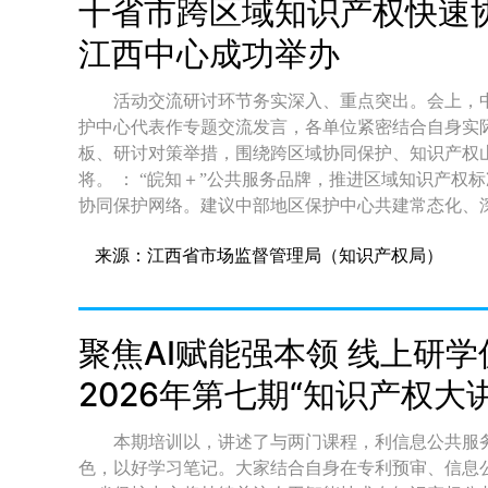
十省市跨区域知识产权快速
命题，重点考察知识产权公共服务机构工作人员专利
江西中心成功举办
力。 （二）大众组。以网络知识竞赛等形式开展大众组线上答题。结合实际应用场景命题，侧重考察企事
业单位知识产权工作人员、高校师生等知识产权常识、基础检索与分析
人赛，严格执行回避制度，组织和保障赛事的单位人
活动交流研讨环节务实深入、重点突出。会上，
1）。 专业组参赛者为知识产权公共服务机构工作人员，不包括专门从事预审业务和代理业务的工作人员。
护中心代表作专题交流发言，各单位紧密结合自身实
各省级知识产权管理部门负责做好专业组参赛人员的审核把关工作。 大众组参赛
板、研讨对策举措，围绕跨区域协同保护、知识产权
人员、高校师生及其他符合条件人员。 五、赛事安排 （一）专业组。 1. 省级推荐。各省级知识产权管理部
将。 ： “皖知＋”公共服务品牌，推进区域知识产权标准互认，着力构建行政、司法、仲裁、调解相衔接的
门推荐6名知识产权公共服务机构优秀人员参加决赛（
协同保护网络。建议中部地区保护中心共建常态化、
级知识产权管理部门自行组织初赛或联合其他省份举办区域赛事。 各省级知识产权
服务的一致性。共建常态化、深层次合作机制，联合
来源：江西省市场监督管理局（知识产权局）
格进行确认，于2026年9月30日前将汇总后的推荐
共同提升涉外保护能力。 ： “省局统筹、中心承办、地市落实”三级权责体系。构建“调解＋仲裁＋鉴定＋司
书发送至大赛联系邮箱，并与山东省知识产权局大赛联系人进行确认。 2. 决赛
法确认”闭环解纷体系，全省18地市实现司法确认全
在山东省济南市举行，分为现场上机笔试和现场答辩两个环节。 现场上机笔试环节，参
规范化水平稳步提升。将认真落实中部地区协同保护合作倡
地、规定时间内，使用大赛指定的专利检索分析工具
联动、四线协同”服务模式，统筹推进全省知识产权
聚焦AI赋能强本领 线上研
辩环节，选手现场阐述检索分析思路与方法，抽签作
审统一规范；整合资源搭建海外维权协同平台，统一
2026年第七期“知识产权大
家评分、观众评价等确定获奖选手。 （二）大众组。 大众组线上答题注册报名工作将于专业组全国决赛开
案例共研、业务互学，持续提升跨区域协同质效。 ： “一站式”服务工作，建立跨部门协同服务和用户资料
赛前启动，各省级知识产权管理部门协助组织大众组
共享机制，基本做到“一个部门受理、所有部门跟踪服务
步开展。 六、赛事平台 专业组决赛统一使用国家知识产权局专利检索及分析系统（网址：https://pss-
变。建议以统一标准推动预审案例与海外风险信息共
本期培训以，讲述了与两门课程，利信息公共服
system.cponline.cnipa.gov.cn/conventionalSearch）。 大众组网络知识竞赛线上答题系统在黄河流域知识产权大
道，以“主辅分工”模式联合开展产业导航预警，围绕
色，以好学习笔记。大家结合自身在专利预审、信息