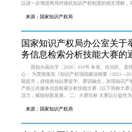
以进一步增进两局对彼此知识产权制度的相互理解，
来源：国家知识产权局
国家知识产权局办公室关于举
务信息检索分析技能大赛的
国知办函办字〔2026〕610号 各省、自治区、直辖市和新疆生产建设兵团知识产权局，各地方有关中
心： 为贯彻落实《知识产权强国建设纲要（2021—2035年）》部署要求，进一步促进知识产权公共服务效
能提升，持续推动以赛促学、赛训融合，加强知识产权
产权公共服务信息检索分析技能大赛（以下简称大赛）。现将相关事项
活力，赋能创新发展。 二、大赛目标 大赛以公益性为基本原则，秉持公平、公正理念，旨在通过赛事实现
以下目标： （一）夯实人才基础。提升社会公众知识产权信息检索分析与运用能力，筑牢知识产权公共服
来源：国家知识产权局
务事业发展基础。 （二）助推能力提升。强化专利分析、导航与成果转化支撑，助力科技创新和产业创
新，推动知识产权公共服务质效提升。 （三）打造服务品牌。构建跨区域、跨机构技能交流平台，扩大赛
事影响力，提升知识产权全链条服务效能。 三、大赛模式 本次大赛设置专业组、大众组两种形式。 （一）
专业组。围绕国家战略性产业、新兴产业、未来产业