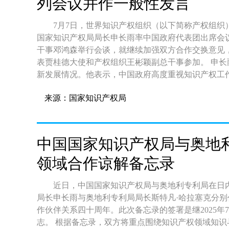
列会议并作一般性发言
7月7日，世界知识产权组织（以下简称产权组织
国家知识产权局局长申长雨率中国政府代表团出席会议
干事邓鸿森举行会谈，就继续加强双方合作交换意见
表贾桂德大使和产权组织王彬颖副总干事参加。 申长雨在大会一般性发言中介绍了中国知识产权事业的最
新发展情况。他表示，中国政府高度重视知识产权工
进知识产权高效运用，圆满完成知识产权“十四五”规
来源：国家知识产权局
力支撑了经济社会高质量发展。 申长雨对产权组织一年来取得的成果表示赞赏，祝贺邓鸿森总干事高票连
任，支持产权组织在推动构建全球知识产权生态系统
期待产权组织继续推进发展工作主流化。 中国政府代表团由国家知识产权局、国家版权局、外交部、中国
常驻日内瓦代表团及香港特别行政区知识产权署共同
中国国家知识产权局与奥地
中华全国专利代理师协会等作为观察员列席会议。
领域合作谅解备忘录
近日，中国国家知识产权局与奥地利专利局在日
局长申长雨与奥地利专利局局长斯特凡·哈拉塞克分别代表两局签署文件。 
作伙伴关系四十周年。此次备忘录的签署是继2025
志。 根据备忘录，双方将重点围绕知识产权领域知识与经验交流、专利审查高速路等方面深化务实合作，