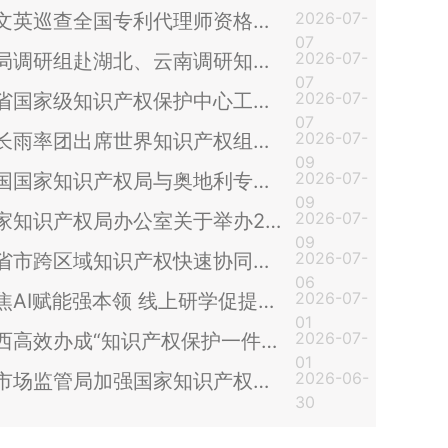
2026-07-
谭文英巡查全国专利代理师资格考试南昌考点考务工作
07
2026-07-
省局调研组赴湖北、云南调研知识产权保护运用工作
07
2026-07-
全省国家级知识产权保护中心工作座谈会召开
07
2026-07-
申长雨率团出席世界知识产权组织成员国大会第68届系列会议并作一般性发言
09
2026-07-
中国国家知识产权局与奥地利专利局签署更新版知识产权领域合作谅解备忘录
09
2026-07-
国家知识产权局办公室关于举办2026年知识产权公共服务信息检索分析技能大赛的通知
09
2026-07-
十省市跨区域知识产权快速协同保护工作交流研讨活动在江西中心成功举办
06
2026-07-
聚焦AI赋能强本领 线上研学促提升 ——省保护中心举办2026年第七期“知识产权大讲堂”暨“岗位大练兵”活动
01
2026-07-
江西高效办成“知识产权保护一件事”系统上线试运行
01
2026-06-
省市场监管局加强国家知识产权局商标业务受理窗口行风建设
30