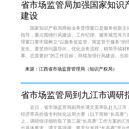
信息在市场监管、司法行政等部门间按需共享，申请
省市场监管局加强国家知识
政务服务网和“赣服通”平台，实现全流程可查询、可
建设
输、共享、反馈的标准规范，为跨部门协同提供制度保障。 三是健全安全运维保障机制。系统
成全流程测试运行和功能优化，建立专人专责运维机
备。同时，通过技术手段保障企业商业秘密和个人隐
国家知识产权局商标业务受理窗口是服务创新主
溯”。 打造“一次提交、多事联办”的服务模式 一是申请材料大幅精简。通过整合四类事项的申请表单，将原
指导，重点围绕行风建设、工作纪律、服务规范等方面提出明确要求。 省市场
先需分别填写的多份文书整合为“一份表单、一套材料
理窗口要牢固树立“以服务促监管、寓监管于服务”的
块，根据情形引导勾选所需办理事项，系统自动生成
发生。要坚持问题导向，优化业务流程，精简手续材
复填报，实现“能共享的不重复、能调用的不提交”。 二是全流程网办免跑动。线上专区提供智能引导、材
事、态度要好”的工作目标，持续加强行风建设。当前
料预审、进度跟踪、结果反馈等全链条功能。高价值专
90％，各窗口自启动运行以来，累计为市场主体节约成本超2000万元。 下一
来源：江西省市场监督管理局（知识产权局）
助申请15个工作日内作出受理决定，地理标志专用标
各商标业务受理窗口行风建设，不断探索优化服务的
局，仲裁申请已实现网上办理的机构通过页面跳转直
平，以更严明的纪律、更务实的作风、更优质的服务
办、线下兜底通畅”。 三是重点场景精准覆盖。集成服务紧扣我省“1269”产业发展目标和企业高质量发展，
实支撑。 稿源：知识产权发展处 通讯员：孙默涵
支持产学研联合申报高价值专利培育项目；维权援助
省市场监管局到九江市调研
询和侵权判定参考；地理标志专用标志申请助力区域
高效便捷的纠纷解决渠道。四项服务均免收除仲裁受
近日，省市场监管局副局长谭文英率队赴九江市
下一步，省市场监管局、省司法厅将强化部门协同、
经济带高价值专利转化运用大赛（以下简称“长高赛”）筹
不断提升企业和群众的获得感与满意度。同时，各地
上，调研组详细听取了第三届“长高赛”工作方案的汇
度，提高“知识产权保护一件事”的社会知晓度，广泛
出具体要求。谭文英强调，要充分发挥“长高赛”平台